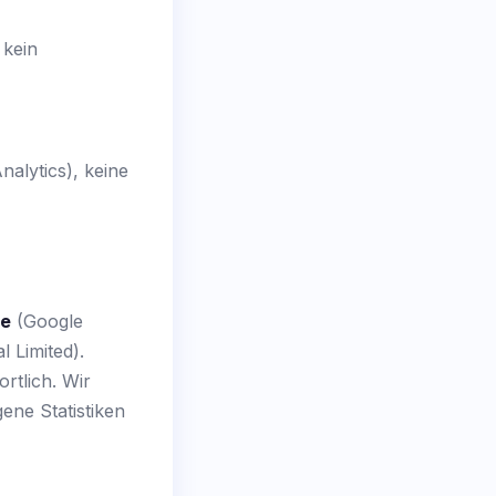
 kein
nalytics), keine
re
(Google
l Limited).
rtlich. Wir
ene Statistiken