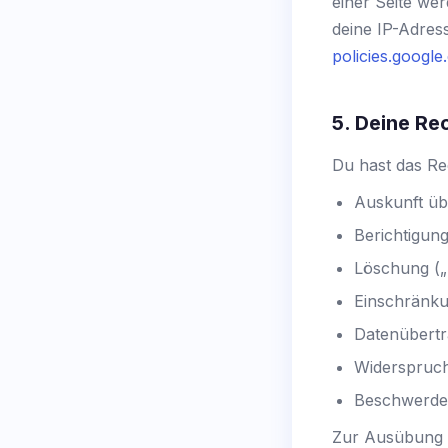
einer Seite we
deine IP-Adres
policies.googl
5. Deine R
Du hast das Re
Auskunft üb
Berichtigun
Löschung („
Einschränku
Datenübertr
Widerspruch
Beschwerde 
Zur Ausübung d