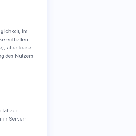
lichkeit, im
se enthalten
e), aber keine
ung des Nutzers
ntabaur,
 in Server-